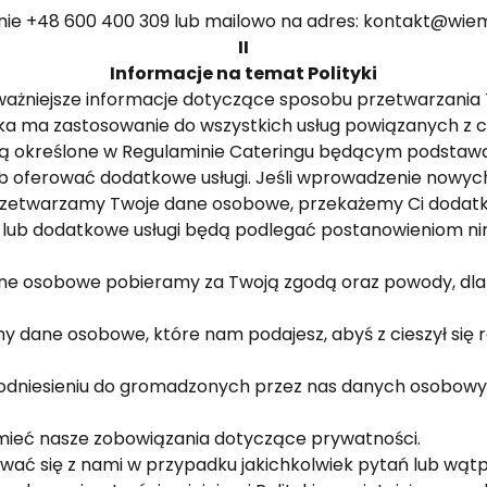
znie +48 600 400 309 lub mailowo na adres: kontakt@wie
II
Informacje na temat Polityki
najważniejsze informacje dotyczące sposobu przetwarzan
yka ma zastosowanie do wszystkich usług powiązanych z 
są określone w Regulaminie Cateringu będącym podstawą
oferować dodatkowe usługi. Jeśli wprowadzenie nowych
rzetwarzamy Twoje dane osobowe, przekażemy Ci dodatkow
lub dodatkowe usługi będą podlegać postanowieniom niniej
dane osobowe pobieramy za Twoją zgodą oraz powody, dl
my dane osobowe, które nam podajesz, abyś z cieszył się 
w odniesieniu do gromadzonych przez nas danych osobowy
mieć nasze zobowiązania dotyczące prywatności.
wać się z nami w przypadku jakichkolwiek pytań lub wątpl