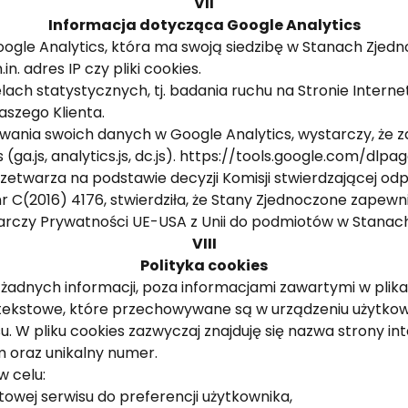
VII
Informacja dotycząca Google Analytics
Google Analytics, która ma swoją siedzibę w Stanach Zje
. adres IP czy pliki cookies.
ach statystycznych, tj. badania ruchu na Stronie Intern
aszego Klienta.
nia swoich danych w Google Analytics, wystarczy, że za
(ga.js, analytics.js, dc.js). https://tools.google.com/dlp
zetwarza na podstawie decyzji Komisji stwierdzającej od
ą nr C(2016) 4176, stwierdziła, że Stany Zjednoczone zap
czy Prywatności UE-USA z Unii do podmiotów w Stanach
VIII
Polityka cookies
żadnych informacji, poza informacjami zawartymi w plika
liki tekstowe, które przechowywane są w urządzeniu użytko
. W pliku cookies zazwyczaj znajduję się nazwa strony int
oraz unikalny numer.
w celu:
owej serwisu do preferencji użytkownika,