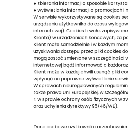
● zbierania informacji o sposobie korzystan
● wyświetlania informacji o promocjach i
W serwisie wykorzystywane są cookies ses
urządzeniu użytkownika do czasu wylogow
internetowej). Cookies trwałe, zapisywane
Klienta) w urządzeniach końcowych, za po
Klient może samodzielnie i w każdym mome
uzyskiwania dostępu przez pliki cookies 
mogą zostać zmienione w szczególności w
internetowej bądź informować o każdora
Klient może w każdej chwili usunąć pliki c
wpłynąć na poprawne wyświetlanie serwis
W sprawach nieuregulowanych regulamine
także prawa Unii Europejskiej, w szczegól
r. w sprawie ochrony osób fizycznych w 
oraz uchylenia dyrektywy 95/46/WE).
Dane osobowe użytkownika przechowujemy t