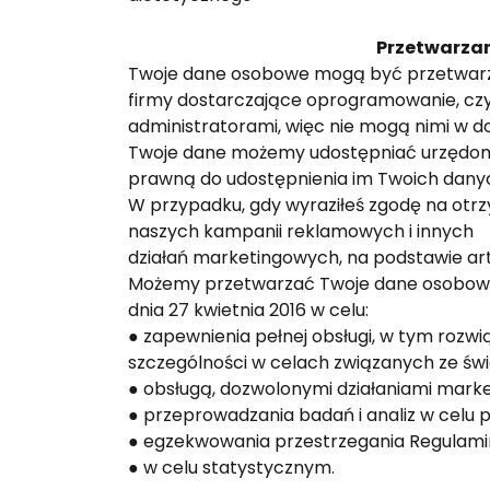
Przetwarza
Twoje dane osobowe mogą być przetwarzan
firmy dostarczające oprogramowanie, czy k
administratorami, więc nie mogą nimi w 
Twoje dane możemy udostępniać urzędom 
prawną do udostępnienia im Twoich dan
W przypadku, gdy wyraziłeś zgodę na otr
naszych kampanii reklamowych i innych
działań marketingowych, na podstawie art.
Możemy przetwarzać Twoje dane osobowe r
dnia 27 kwietnia 2016 w celu:
● zapewnienia pełnej obsługi, w tym rozw
szczególności w celach związanych ze św
● obsługą, dozwolonymi działaniami mark
● przeprowadzania badań i analiz w celu 
● egzekwowania przestrzegania Regulami
● w celu statystycznym.