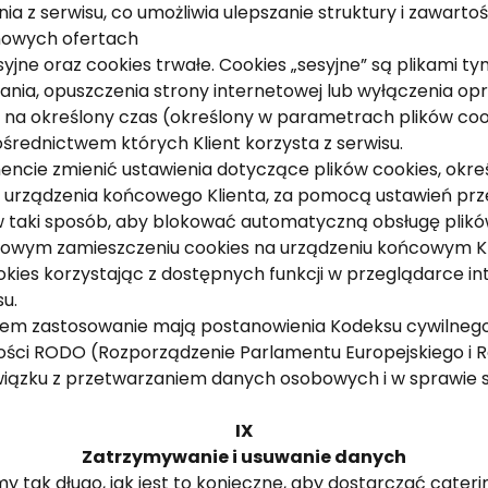
ia z serwisu, co umożliwia ulepszanie struktury i zawartoś
 nowych ofertach
yjne oraz cookies trwałe. Cookies „sesyjne” są plikami
ania, opuszczenia strony internetowej lub wyłączenia o
 na określony czas (określony w parametrach plików cook
średnictwem których Klient korzysta z serwisu.
ncie zmienić ustawienia dotyczące plików cookies, okre
do urządzenia końcowego Klienta, za pomocą ustawień prze
 taki sposób, aby blokować automatyczną obsługę plikó
zowym zamieszczeniu cookies na urządzeniu końcowym Kl
ookies korzystając z dostępnych funkcji w przeglądarce in
u.
m zastosowanie mają postanowienia Kodeksu cywilnego 
ności RODO (Rozporządzenie Parlamentu Europejskiego i Ra
związku z przetwarzaniem danych osobowych i w sprawi
IX
Zatrzymywanie i usuwanie danych
ak długo, jak jest to konieczne, aby dostarczać caterin