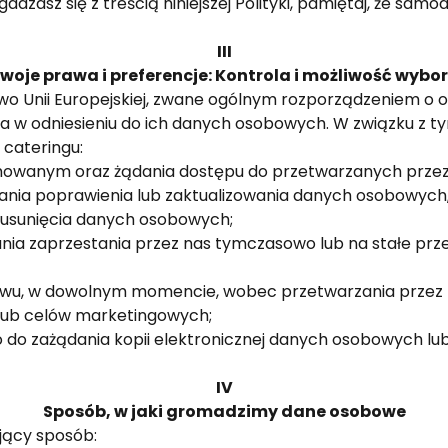
gadzasz się z treścią niniejszej Polityki, pamiętaj, że sam
III
woje prawa i preferencje: Kontrola i możliwość wybo
o Unii Europejskiej, zwane ogólnym rozporządzeniem o 
 w odniesieniu do ich danych osobowych. W związku z
 cateringu:
mowanym oraz żądania dostępu do przetwarzanych prze
ia poprawienia lub zaktualizowania danych osobowych, je
 usunięcia danych osobowych;
nia zaprzestania przez nas tymczasowo lub na stałe prze
iwu, w dowolnym momencie, wobec przetwarzania przez
 lub celów marketingowych;
do zażądania kopii elektronicznej danych osobowych lub
IV
Sposób, w jaki gromadzimy dane osobowe
ący sposób: