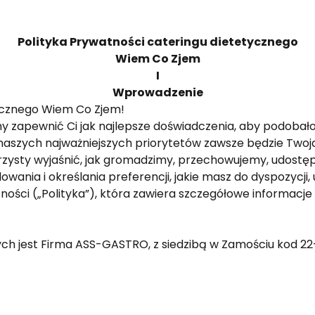
Polityka Prywatności cateringu dietetycznego
Wiem Co Zjem
I
Wprowadzenie
ycznego Wiem Co Zjem!
apewnić Ci jak najlepsze doświadczenia, aby podobało Ci
m z naszych najważniejszych priorytetów zawsze będzie Tw
zysty wyjaśnić, jak gromadzimy, przechowujemy, udostę
owania i określania preferencji, jakie masz do dyspozycj
ywatności („Polityka”), która zawiera szczegółowe informacj
 jest Firma ASS-GASTRO, z siedzibą w Zamościu kod 22-4