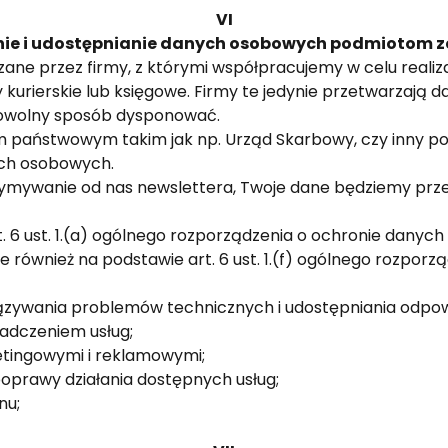
VI
nie i udostępnianie danych osobowych podmiotom 
e przez firmy, z którymi współpracujemy w celu realiz
urierskie lub księgowe. Firmy te jedynie przetwarzają da
dowolny sposób dysponować.
państwowym takim jak np. Urząd Skarbowy, czy inny pod
ych osobowych.
zymywanie od nas newslettera, Twoje dane będziemy prz
 6 ust. 1.(a) ogólnego rozporządzenia o ochronie danych 
ównież na podstawie art. 6 ust. 1.(f) ogólnego rozporz
iązywania problemów technicznych i udostępniania odpowi
iadczeniem usług;
etingowymi i reklamowymi;
poprawy działania dostępnych usług;
nu;