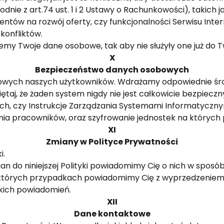
nie z art.74 ust. 1 i 2 Ustawy o Rachunkowości), takich j
ntów na rozwój oferty, czy funkcjonalności Serwisu Int
konfliktów.
my Twoje dane osobowe, tak aby nie służyły one już do Two
X
Bezpieczeństwo danych osobowych
wych naszych użytkowników. Wdrażamy odpowiednie środk
aj, że żaden system nigdy nie jest całkowicie bezpieczny
h, czy Instrukcje Zarządzania Systemami Informatycznym
ia pracowników, oraz szyfrowanie jednostek na których
XI
Zmiany w Polityce Prywatności
i.
 do niniejszej Polityki powiadomimy Cię o nich w sposób
iektórych przypadkach powiadomimy Cię z wyprzedzeniem
akich powiadomień.
XII
Dane kontaktowe