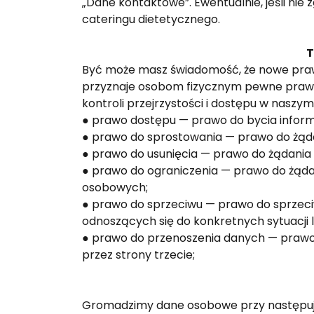
„Dane kontaktowe”. Ewentualnie, jeśli nie z
cateringu dietetycznego.
T
Być może masz świadomość, że nowe praw
przyznaje osobom fizycznym pewne prawa
kontroli przejrzystości i dostępu w naszym
● prawo dostępu — prawo do bycia infor
● prawo do sprostowania — prawo do żądan
● prawo do usunięcia — prawo do żądania
● prawo do ograniczenia — prawo do żąda
osobowych;
● prawo do sprzeciwu — prawo do sprzec
odnoszących się do konkretnych sytuacji
● prawo do przenoszenia danych — prawo 
przez strony trzecie;
Gromadzimy dane osobowe przy następuj